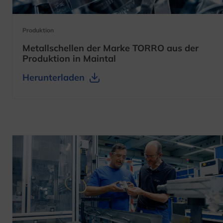
wird in einer neuen Registerkarte geöffnet
Produktion
Metallschellen der Marke TORRO aus der
Produktion in Maintal
wird in einer neuen Registerkarte geöffnet
wird in einer neuen Registerkarte geöffnet
Herunterladen
wird in einer neuen Registerkarte geö