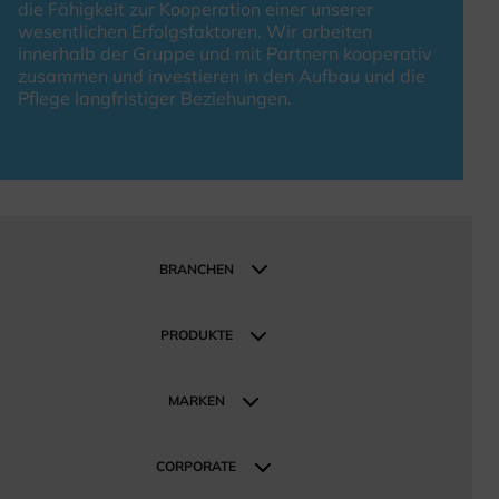
die Fähigkeit zur Kooperation einer unserer
wesentlichen Erfolgsfaktoren. Wir arbeiten
innerhalb der Gruppe und mit Partnern kooperativ
zusammen und investieren in den Aufbau und die
Pflege langfristiger Beziehungen.
BRANCHEN
Branchen
Industrie und Fertigung
PRODUKTE
Bauwesen und Infrastruktur
Produkte
Mobility
MARKEN
Energie- und nachhaltige Technologien
Unsere Marken
Handelslösungen
CORPORATE