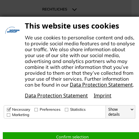
Unternehmen
RECHTLICHES
Presse und News
Investor Relations
AGB
This website uses cookies
SUPPORT
Karriere
Datenschutzhinweise
Kontakt
We use cookies to personalise content and ads,
Impressum
to provide social media features and to analyse
Cookie-Einstellungen ändern
our traffic. We also share information about
your use of our site with our social media,
advertising and analytics partners who may
combine it with other information that you’ve
provided to them or that they’ve collected from
your use of their services. Further information
ie NORMA Group ist ein internationaler Marktführer für
Data Protection Statement
can be found in our
.
ochentwickelte und standardisierte Verbindungstechnologie. Dabei
nterstützt die NORMA Group ihre Kunden und Geschäftspartner, auf
Data Protection Statement
Imprint
lobale Herausforderungen wie den Klimawandel und die zunehmende
essourcenverknappung zu reagieren.
Show
Necessary
Preferences
Statistics
details
Marketing
© Copyright 2026 NORMA Group
Cookie-
Confirm selection
AGB
Datenschutzhinweise
Impressum
Einstellungen