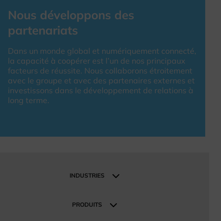
Nous développons des
partenariats
Dans un monde global et numériquement connecté,
la capacité à coopérer est l’un de nos principaux
facteurs de réussite. Nous collaborons étroitement
avec le groupe et avec des partenaires externes et
investissons dans le développement de relations à
long terme.
INDUSTRIES
Industries
Industrie et fabrication
PRODUITS
Construction et infrastructures
Produits