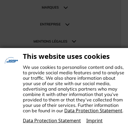
Mobilité
MARQUES
Énergie et technologies durables
Nos marques
Commerce de détail et distribution
ENTREPRISE
À propos du groupe NORMA
MENTIONS LÉGALES
News
Investor Relations
Terms
This website uses cookies
SUPPORT
Carrière
Data Protection
Contactez-nous
We use cookies to personalise content and ads,
Imprint
to provide social media features and to analyse
Change Cookie settings
our traffic. We also share information about
your use of our site with our social media,
advertising and analytics partners who may
combine it with other information that you’ve
provided to them or that they’ve collected from
your use of their services. Further information
e groupe NORMA est un leader international du marché dans le
Data Protection Statement
can be found in our
.
omaine des technologies de connexion conçues sur mesure et
tandardisées. Le groupe NORMA accompagne ses clients et
Data Protection Statement
Imprint
artenaires commerciaux dans la réponse aux défis mondiaux tels que