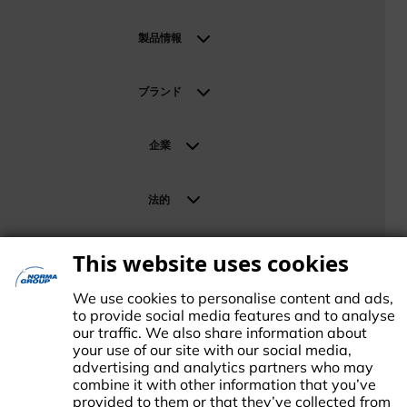
産業とソリューション
インダストリアル＆マニュファクチャリング
製品情報
コンストラクション＆インフラストラクチャー
製品情報
モビリティ
ブランド
エネルギー＆サステナブル・テクノロジーズ
ブランド
リテール＆ディストリビューション
企業
NORMA Groupについて
法的
News
Investor Relations
Terms
サポート
採用情報
Data Protection
This website uses cookies
お問い合わせ
Imprint
We use cookies to personalise content and ads,
Change Cookie settings
to provide social media features and to analyse
our traffic. We also share information about
your use of our site with our social media,
advertising and analytics partners who may
combine it with other information that you’ve
provided to them or that they’ve collected from